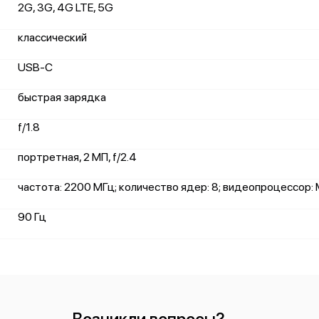
2G, 3G, 4G LTE, 5G
классический
USB-C
быстрая зарядка
f/1.8
портретная, 2 МП, f/2.4
частота: 2200 МГц; количество ядер: 8; видеопроцессор:
90 Гц