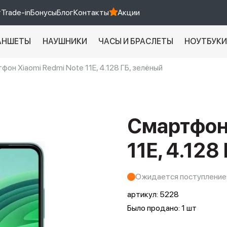
т
Trade-in
Бонусы
Блог
Контакты
Акции
АНШЕТЫ
НАУШНИКИ
ЧАСЫ И БРАСЛЕТЫ
НОУТБУК
фон Xiaomi Redmi Note 11E, 4.128 ГБ, зелёный
Xiaomi 9 про
xiaomi redmi 12c
Смартфон 
11E, 4.128
Ожидается поступление
артикул:
5228
Было продано: 1 шт