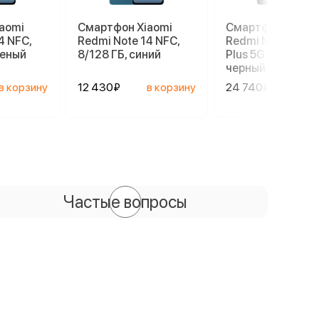
aomi
Смартфон Xiaomi
Смартфон Xiaom
4 NFC,
Redmi Note 14 NFC,
Redmi Note 14 Pr
леный
8/128 ГБ, синий
Plus 5G 8/256 ГБ,
черный
в корзину
12 430₽
в корзину
24 740₽
в ко
Частые вопросы