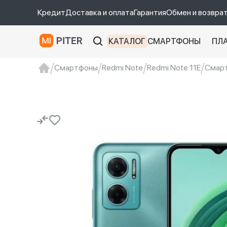
Кредит
Доставка и оплата
Гарантия
Обмен и возвра
КАТАЛОГ
СМАРТФОНЫ
ПЛ
Смартфоны
Redmi Note
Redmi Note 11E
Смарт
xiaomi
Xiaomi 13
xiaomi 13t
redmi 12c