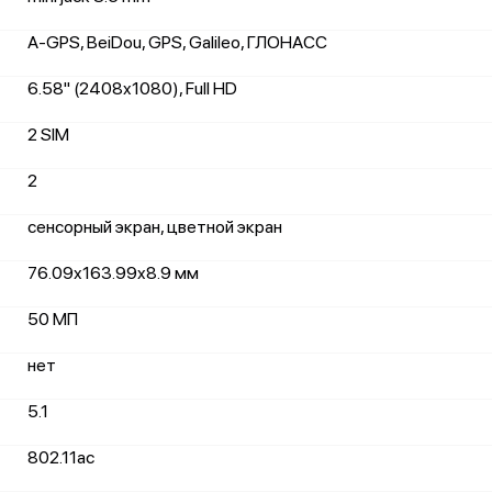
A-GPS, BeiDou, GPS, Galileo, ГЛОНАСС
6.58" (2408x1080), Full HD
2 SIM
2
сенсорный экран, цветной экран
76.09x163.99x8.9 мм
50 МП
нет
5.1
802.11ac