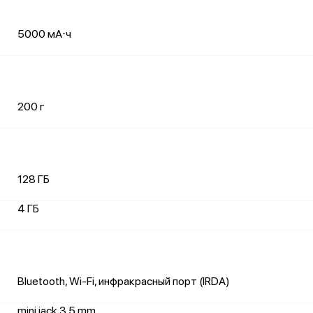
5000 мА⋅ч
200 г
128 ГБ
4 ГБ
Bluetooth, Wi-Fi, инфракрасный порт (IRDA)
mini jack 3.5 mm