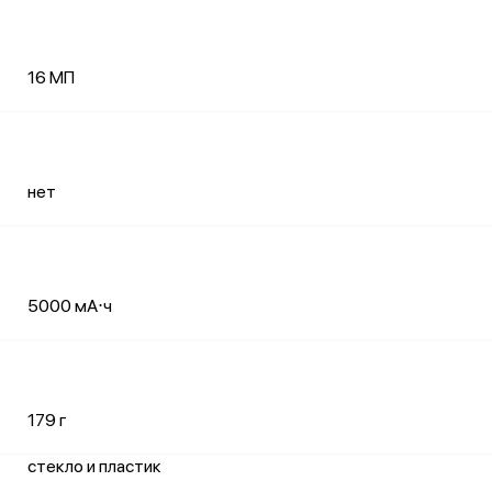
16 МП
нет
5000 мА⋅ч
179 г
стекло и пластик