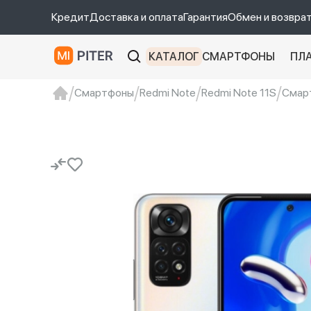
Кредит
Доставка и оплата
Гарантия
Обмен и возвра
КАТАЛОГ
СМАРТФОНЫ
ПЛ
Смартфоны
Redmi Note
Redmi Note 11S
Смарт
xiaomi
Xiaomi 13
xiaomi 13t
redmi 12c