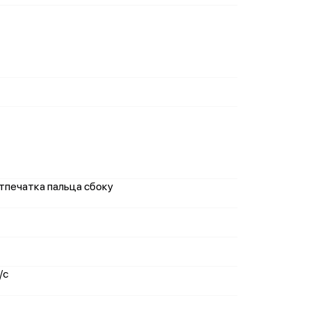
отпечатка пальца сбоку
/с