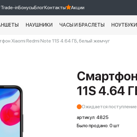
т
Trade-in
Бонусы
Блог
Контакты
Акции
АНШЕТЫ
НАУШНИКИ
ЧАСЫ И БРАСЛЕТЫ
НОУТБУК
фон Xiaomi Redmi Note 11S 4.64 ГБ, белый жемчуг
Xiaomi 9 про
xiaomi redmi 12c
Смартфон 
11S 4.64 
Ожидается поступление
артикул:
4825
Было продано: 0 шт