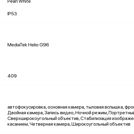
Pearl White
IP53
MediaTek Helio G96
409
автофокусировка, основная камера, тыловая вспышка, фро
Двойная камера, Запись видео, Ночной режим, Портретный
Сверхширокоугольный объектив, Стабилизация изображен
касанием, Четверная камера, Широкоугольный объектив