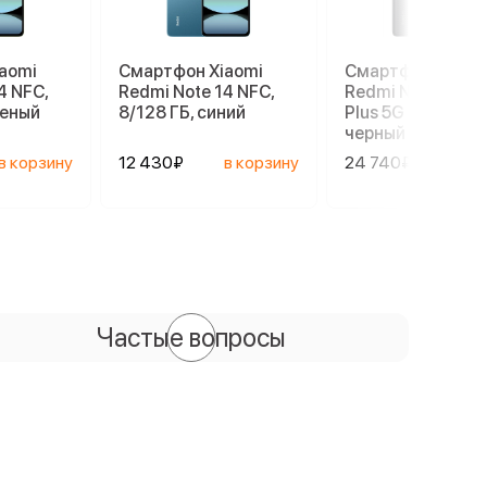
aomi
Смартфон Xiaomi
Смартфон Xiaom
4 NFC,
Redmi Note 14 NFC,
Redmi Note 14 Pr
леный
8/128 ГБ, синий
Plus 5G 8/256 ГБ,
черный
в корзину
12 430₽
в корзину
24 740₽
в ко
Частые вопросы