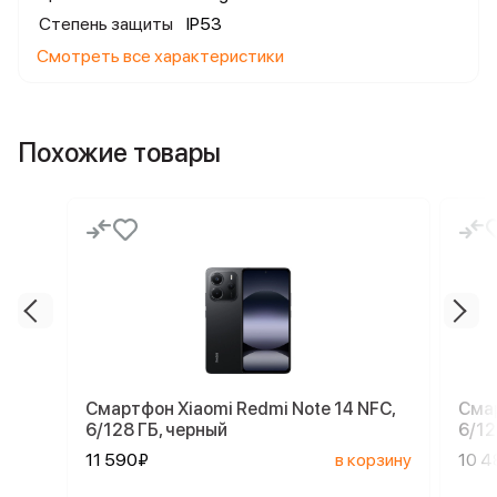
Степень защиты
IP53
Смотреть все характеристики
Похожие товары
Смартфон Xiaomi Redmi Note 14 NFC,
Смар
6/128 ГБ, черный
6/12
11 590₽
в корзину
10 4