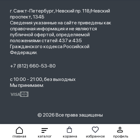
Кредит
Защитные стекла и пленки
Термометры
Весь каталог
Политика возврата
Ремешки
Товары для детей
г. Санкт-Петербург, Невский пр. 118/Невский
Новые поступления
Политика конфиденциальности
Рюкзаки
Саундбары
проспект, 134Б
Популярное
Оплата и доставка
Кабели
Мониторы
Сведения указанные на сайте приведены как
Акции
Партнерская программа
Зарядные устройства
ТВ-приставки
справочная информация и не являются
Гарантия
публичной офертой, определяемой
Обмен и возврат
положениями статей 437 и 435
Бонусы
Гражданского кодекса Российской
Trade-in
Федерации.
+7 (812) 660-53-80
с 10:00 - 21:00, без выходных
Мы принимаем:
© 2026 Все права защищены
главная
каталог
корзина
избранное
профиль