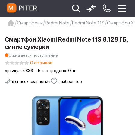
Смартфоны
Redmi Note
Redmi Note 11S
Смартфон Xia
xiaomi
Xiaomi 13
xiaomi 13t
redmi 12c
Смартфон Xiaomi Redmi Note 11S 8.128 ГБ,
Xiaomi 9 про
xiaomi redmi 12c
синие сумерки
Ожидается поступление
0 отзывов
артикул:
4836
Было продано: 0 шт
в список сравнения
в избранное