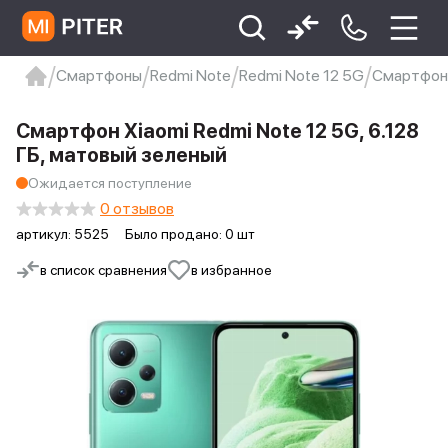
Смартфоны
Redmi Note
Redmi Note 12 5G
Смартфон 
xiaomi
Xiaomi 13
xiaomi 13t
redmi 12c
Смартфон Xiaomi Redmi Note 12 5G, 6.128
Xiaomi 9 про
xiaomi redmi 12c
ГБ, матовый зеленый
Ожидается поступление
0 отзывов
артикул:
5525
Было продано: 0 шт
в список сравнения
в избранное