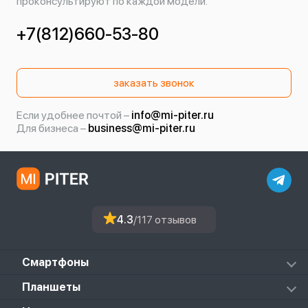
проконсультируют по каждой модели.
+7(812)660-53-80
заказать звонок
Если удобнее почтой –
info@mi-piter.ru
Для бизнеса –
business@mi-piter.ru
4.3
/117 отзывов
Смартфоны
Redmi
Планшеты
Redmi Note