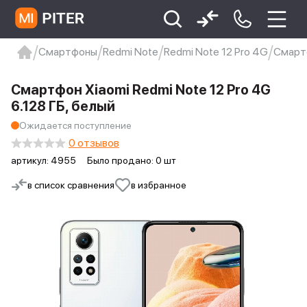
Смартфоны
Redmi Note
Redmi Note 12 Pro 4G
Смартф
xiaomi
Xiaomi 13
xiaomi 13t
redmi 12c
Смартфон Xiaomi Redmi Note 12 Pro 4G
Xiaomi 9 про
xiaomi redmi 12c
6.128 ГБ, белый
Ожидается поступление
0 отзывов
артикул:
4955
Было продано: 0 шт
в список сравнения
в избранное