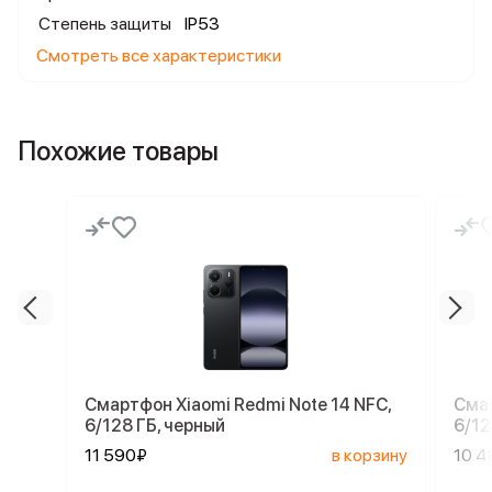
Степень защиты
IP53
Смотреть все характеристики
Похожие товары
Смартфон Xiaomi Redmi Note 14 NFC,
Смар
6/128 ГБ, черный
6/12
11 590₽
в корзину
10 4