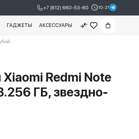
+7 (812) 660-53-80
10-21
И
ГАДЖЕТЫ
АКСЕССУАРЫ
убой
Xiaomi Redmi Note
8.256 ГБ, звездно-