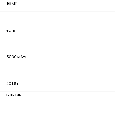
16 МП
есть
5000 мА⋅ч
201.8 г
пластик