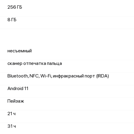
256 ГБ
8 ГБ
несъемный
сканер отпечатка пальца
Bluetooth, NFC, Wi-Fi, инфракрасный порт (IRDA)
Android 11
Пейзаж
21 ч
31 ч