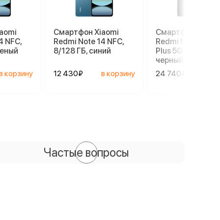
aomi
Смартфон Xiaomi
Смартфон Xiaom
4 NFC,
Redmi Note 14 NFC,
Redmi Note 14 Pr
леный
8/128 ГБ, синий
Plus 5G 8/256 ГБ,
черный
в корзину
12 430₽
в корзину
24 740₽
в ко
Частые вопросы