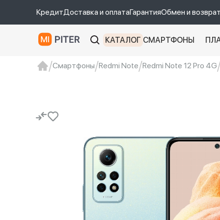
Кредит
Доставка и оплата
Гарантия
Обмен и возвра
КАТАЛОГ
СМАРТФОНЫ
ПЛ
Смартфоны
Redmi Note
Redmi Note 12 Pro 4G
xiaomi
Xiaomi 13
xiaomi 13t
redmi 12c