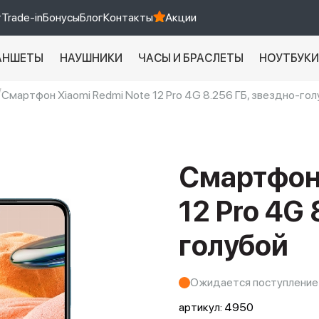
т
Trade-in
Бонусы
Блог
Контакты
Акции
АНШЕТЫ
НАУШНИКИ
ЧАСЫ И БРАСЛЕТЫ
НОУТБУК
Смартфон Xiaomi Redmi Note 12 Pro 4G 8.256 ГБ, звездно-гол
Xiaomi 9 про
xiaomi redmi 12c
Смартфон 
12 Pro 4G 
голубой
Ожидается поступление
артикул:
4950