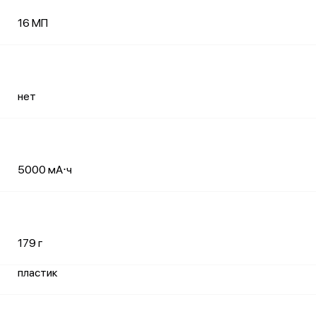
16 МП
нет
5000 мА⋅ч
179 г
пластик