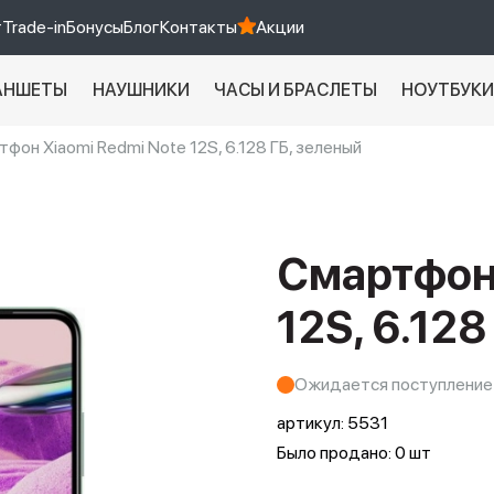
т
Trade-in
Бонусы
Блог
Контакты
Акции
АНШЕТЫ
НАУШНИКИ
ЧАСЫ И БРАСЛЕТЫ
НОУТБУК
фон Xiaomi Redmi Note 12S, 6.128 ГБ, зелeный
Xiaomi 9 про
xiaomi redmi 12c
Смартфон 
12S, 6.128
Ожидается поступление
артикул:
5531
Было продано: 0 шт