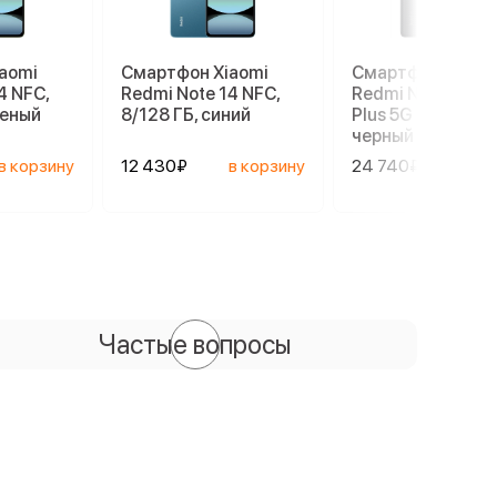
aomi
Смартфон Xiaomi
Смартфон Xiaom
4 NFC,
Redmi Note 14 NFC,
Redmi Note 14 Pr
леный
8/128 ГБ, синий
Plus 5G 8/256 ГБ,
черный
в корзину
12 430₽
в корзину
24 740₽
в ко
Частые вопросы