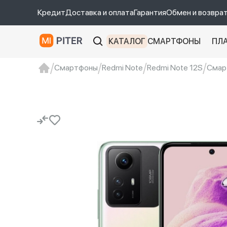
Кредит
Доставка и оплата
Гарантия
Обмен и возвра
КАТАЛОГ
СМАРТФОНЫ
ПЛ
Смартфоны
Redmi Note
Redmi Note 12S
Смарт
xiaomi
Xiaomi 13
xiaomi 13t
redmi 12c