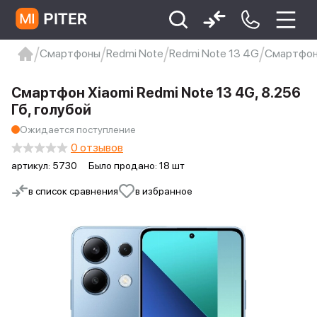
Смартфоны
Redmi Note
Redmi Note 13 4G
Смартфон 
xiaomi
Xiaomi 13
xiaomi 13t
redmi 12c
Смартфон Xiaomi Redmi Note 13 4G, 8.256
Xiaomi 9 про
xiaomi redmi 12c
Гб, голубой
Ожидается поступление
0 отзывов
артикул:
5730
Было продано: 18 шт
в список сравнения
в избранное