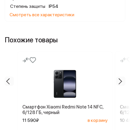
Степень защиты
IP54
Смотреть все характеристики
Похожие товары
Смартфон Xiaomi Redmi Note 14 NFC,
Смар
6/128 ГБ, черный
6/12
11 590₽
в корзину
10 4