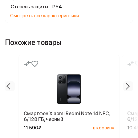
Степень защиты
IP54
Смотреть все характеристики
Похожие товары
Смартфон Xiaomi Redmi Note 14 NFC,
Смар
6/128 ГБ, черный
6/12
11 590₽
в корзину
10 4