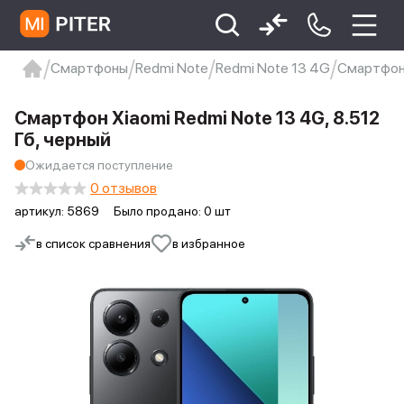
Смартфоны
Redmi Note
Redmi Note 13 4G
Смартфон 
xiaomi
Xiaomi 13
xiaomi 13t
redmi 12c
Смартфон Xiaomi Redmi Note 13 4G, 8.512
Xiaomi 9 про
xiaomi redmi 12c
Гб, черный
Ожидается поступление
0 отзывов
артикул:
5869
Было продано: 0 шт
в список сравнения
в избранное