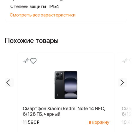
Степень защиты
IP54
Смотреть все характеристики
Похожие товары
Смартфон Xiaomi Redmi Note 14 NFC,
Смар
6/128 ГБ, черный
6/12
11 590₽
в корзину
10 4