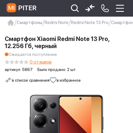
Смартфоны
Redmi Note
Redmi Note 13 Pro
Смартфон 
xiaomi
Xiaomi 13
xiaomi 13t
redmi 12c
Смартфон Xiaomi Redmi Note 13 Pro,
Xiaomi 9 про
xiaomi redmi 12c
12.256 Гб, черный
Ожидается поступление
0 отзывов
артикул:
5867
Было продано: 2 шт
в список сравнения
в избранное