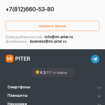
+7(812)660-53-80
заказать звонок
Если удобнее почтой –
info@mi-piter.ru
Для бизнеса –
business@mi-piter.ru
4.3
/117 отзывов
Смартфоны
Redmi
Планшеты
Redmi Note
Mi Pad 6S Pro
Наушники
Mi