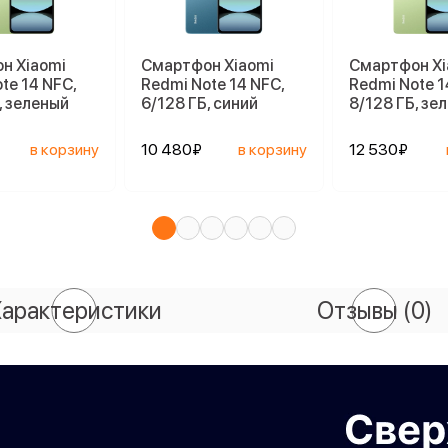
н Xiaomi
Смартфон Xiaomi
Смартфон Xi
te 14 NFC,
Redmi Note 14 NFC,
Redmi Note 1
, зеленый
6/128 ГБ, синий
8/128 ГБ, зе
в корзину
10 480₽
в корзину
12 530₽
арактеристики
Отзывы
(0)