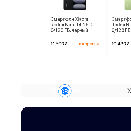
Смартфон Xiaomi
Смартфо
Redmi Note 14 NFC,
Redmi No
6/128 ГБ, черный
6/128 ГБ
11 590₽
в корзину
10 480₽
О товаре
Х