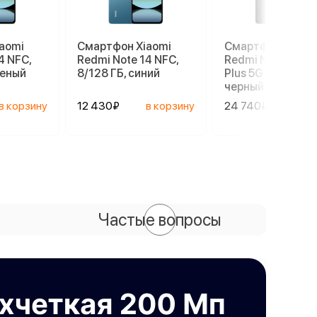
aomi
Смартфон Xiaomi
Смартфон Xiaom
4 NFC,
Redmi Note 14 NFC,
Redmi Note 14 Pr
леный
8/128 ГБ, синий
Plus 5G 8/256 ГБ,
черный
в корзину
12 430₽
в корзину
24 740₽
в ко
Частые вопросы