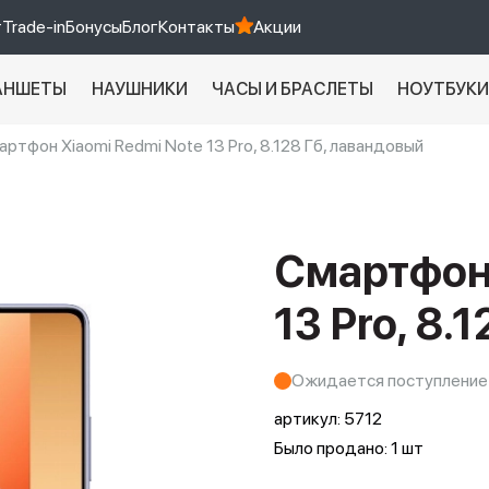
т
Trade-in
Бонусы
Блог
Контакты
Акции
АНШЕТЫ
НАУШНИКИ
ЧАСЫ И БРАСЛЕТЫ
НОУТБУК
ртфон Xiaomi Redmi Note 13 Pro, 8.128 Гб, лавандовый
Xiaomi 9 про
xiaomi redmi 12c
Смартфон 
13 Pro, 8.
Ожидается поступление
артикул:
5712
Было продано: 1 шт