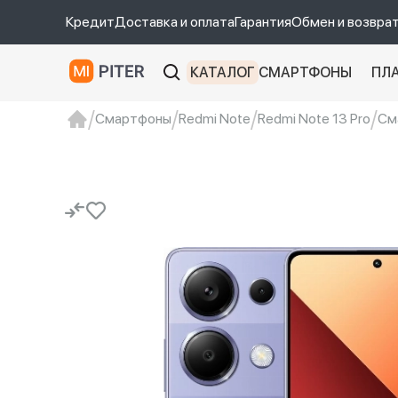
Кредит
Доставка и оплата
Гарантия
Обмен и возвра
КАТАЛОГ
СМАРТФОНЫ
ПЛ
Смартфоны
Redmi Note
Redmi Note 13 Pro
Сма
xiaomi
Xiaomi 13
xiaomi 13t
redmi 12c