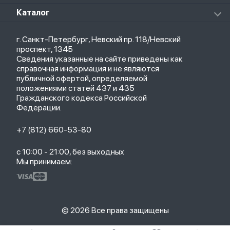
Клавиатуры
Стерилизаторы
О магазине
Каталог
Чехлы
Стилусы
Кредит
Защитные стекла и пленки
Термометры
Весь каталог
Политика возврата
Ремешки
Товары для детей
г. Санкт-Петербург, Невский пр. 118/Невский
Новые поступления
Политика конфиденциальности
Рюкзаки
Саундбары
проспект, 134Б
Популярное
Оплата и доставка
Кабели
Мониторы
Сведения указанные на сайте приведены как
Акции
Партнерская программа
Зарядные устройства
ТВ-приставки
справочная информация и не являются
Гарантия
публичной офертой, определяемой
Обмен и возврат
положениями статей 437 и 435
Бонусы
Гражданского кодекса Российской
Trade-in
Федерации.
+7 (812) 660-53-80
с 10:00 - 21:00, без выходных
Мы принимаем:
© 2026 Все права защищены