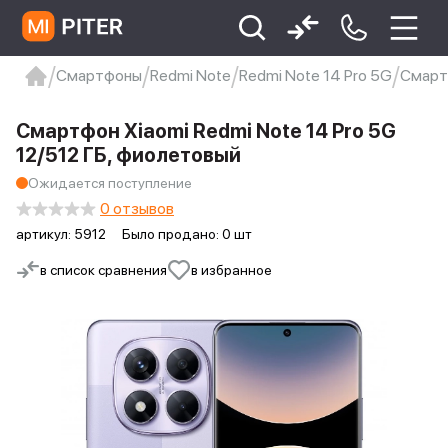
Смартфоны
Redmi Note
Redmi Note 14 Pro 5G
Смартф
xiaomi
Xiaomi 13
xiaomi 13t
redmi 12c
Смартфон Xiaomi Redmi Note 14 Pro 5G
Xiaomi 9 про
xiaomi redmi 12c
12/512 ГБ, фиолетовый
Ожидается поступление
0 отзывов
артикул:
5912
Было продано: 0 шт
в список сравнения
в избранное