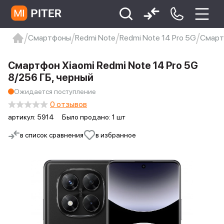
Смартфоны
Redmi Note
Redmi Note 14 Pro 5G
Смартф
xiaomi
Xiaomi 13
xiaomi 13t
redmi 12c
Смартфон Xiaomi Redmi Note 14 Pro 5G
Xiaomi 9 про
xiaomi redmi 12c
8/256 ГБ, черный
Ожидается поступление
0 отзывов
артикул:
5914
Было продано: 1 шт
в список сравнения
в избранное