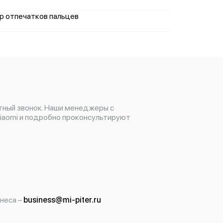
ер отпечатков пальцев
тный звонок. Наши менеджеры с
iaomi и подробно проконсультируют
неса –
business@mi-piter.ru