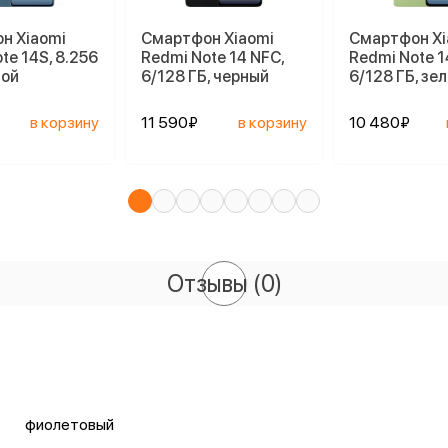
н Xiaomi
Смартфон Xiaomi
Смартфон Xi
te 14S, 8.256
Redmi Note 14 NFC,
Redmi Note 1
бой
6/128 ГБ, черный
6/128 ГБ, зе
в корзину
11 590₽
в корзину
10 480₽
Отзывы
(0)
фиолетовый