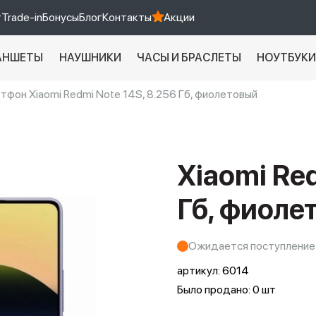
т
Trade-in
Бонусы
Блог
Контакты
Акции
АНШЕТЫ
НАУШНИКИ
ЧАСЫ И БРАСЛЕТЫ
НОУТБУК
тфон Xiaomi Redmi Note 14S, 8.256 Гб, фиолетовый
Xiaomi 9 про
xiaomi redmi 12c
Xiaomi Re
Гб, фиоле
Ожидается поступление
артикул:
6014
Было продано: 0 шт