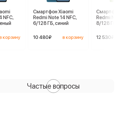
aomi
Смартфон Xiaomi
Смартфон Xiaom
4 NFC,
Redmi Note 14 NFC,
Redmi Note 14 NF
леный
6/128 ГБ, синий
8/128 ГБ, зелены
в корзину
10 480₽
в корзину
12 530₽
в ко
Частые вопросы