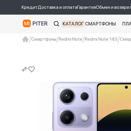
Кредит
Доставка и оплата
Гарантия
Обмен и возвра
КАТАЛОГ
СМАРТФОНЫ
ПЛ
Смартфоны
Redmi Note
Redmi Note 14S
Смар
xiaomi
Xiaomi 13
xiaomi 13t
redmi 12c