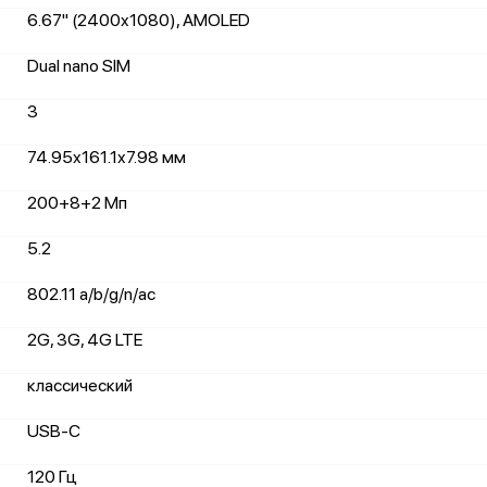
6.67" (2400x1080), AMOLED
Dual nano SIM
3
74.95x161.1x7.98 мм
200+8+2 Мп
5.2
802.11 a/b/g/n/ac
2G, 3G, 4G LTE
классический
USB-C
120 Гц