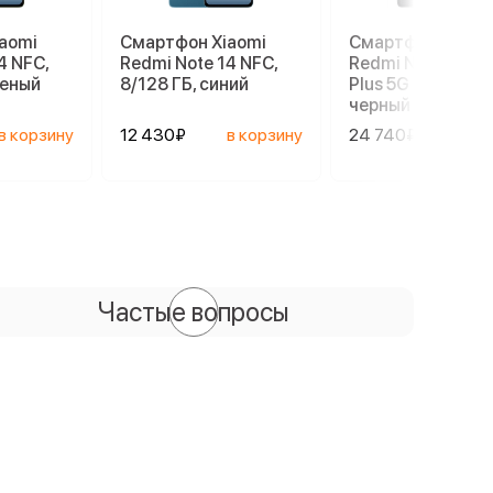
aomi
Смартфон Xiaomi
Смартфон Xiaom
4 NFC,
Redmi Note 14 NFC,
Redmi Note 14 Pr
леный
8/128 ГБ, синий
Plus 5G 8/256 ГБ,
черный
в корзину
12 430₽
в корзину
24 740₽
в ко
Частые вопросы