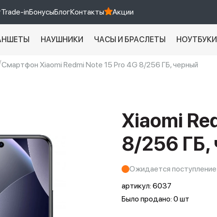
т
Trade-in
Бонусы
Блог
Контакты
Акции
АНШЕТЫ
НАУШНИКИ
ЧАСЫ И БРАСЛЕТЫ
НОУТБУК
Смартфон Xiaomi Redmi Note 15 Pro 4G 8/256 ГБ, черный
Xiaomi 9 про
xiaomi redmi 12c
Xiaomi Red
8/256 ГБ,
Ожидается поступление
артикул:
6037
Было продано: 0 шт