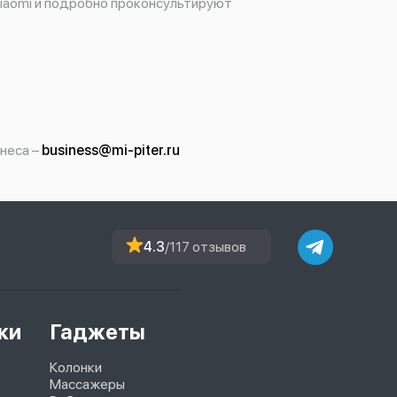
iaomi и подробно проконсультируют
неса –
business@mi-piter.ru
4.3
/117 отзывов
ки
Гаджеты
Колонки
Массажеры