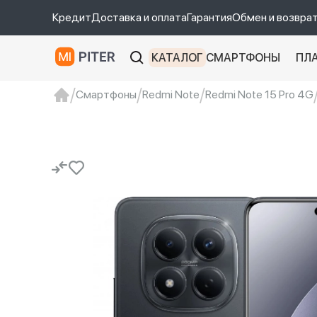
Кредит
Доставка и оплата
Гарантия
Обмен и возвра
КАТАЛОГ
СМАРТФОНЫ
ПЛ
Смартфоны
Redmi Note
Redmi Note 15 Pro 4G
xiaomi
Xiaomi 13
xiaomi 13t
redmi 12c