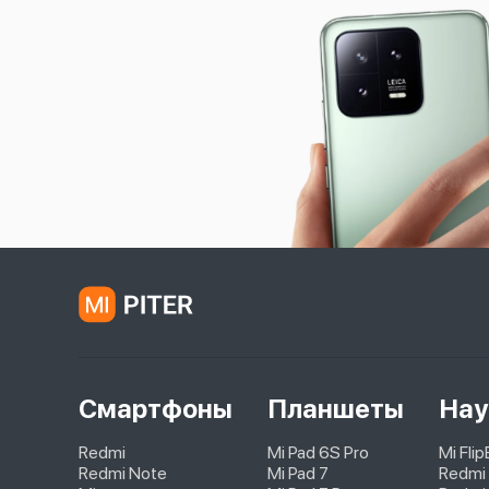
Смартфоны
Планшеты
Нау
Redmi
Mi Pad 6S Pro
Mi Fli
Redmi Note
Mi Pad 7
Redmi