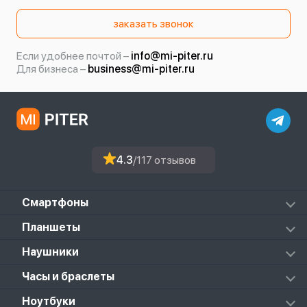
заказать звонок
Если удобнее почтой –
info@mi-piter.ru
Для бизнеса –
business@mi-piter.ru
4.3
/117 отзывов
Смартфоны
Redmi
Планшеты
Redmi Note
Mi Pad 6S Pro
Наушники
Mi
Mi Pad 7
PocoPhone
Mi FlipBuds Pro
Часы и браслеты
Mi Pad 7 Pro
Black Shark
Redmi Buds 3
Poco Pad
Xiaomi Watch
Ноутбуки
Redmi Buds 3 Lite
Redmi Pad 2