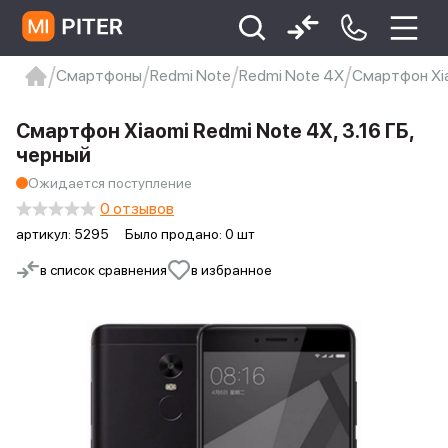
Смартфоны
Redmi Note
Redmi Note 4X
Смартфон Xia
xiaomi
Xiaomi 13
xiaomi 13t
redmi 12c
Смартфон Xiaomi Redmi Note 4X, 3.16 ГБ,
Xiaomi 9 про
xiaomi redmi 12c
черный
Ожидается поступление
0 отзывов
артикул:
5295
Было продано: 0 шт
в список сравнения
в избранное