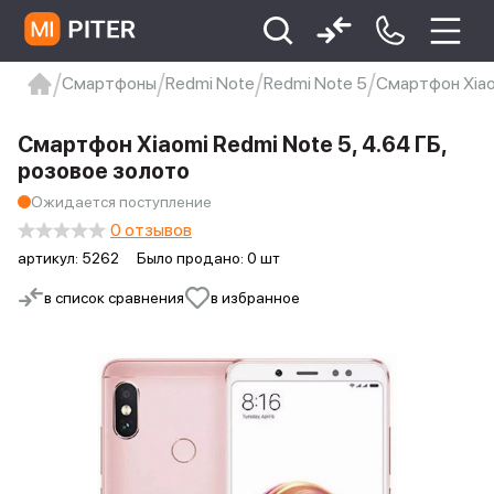
Смартфоны
Redmi Note
Redmi Note 5
Смартфон Xiaom
xiaomi
Xiaomi 13
xiaomi 13t
redmi 12c
Смартфон Xiaomi Redmi Note 5, 4.64 ГБ,
Xiaomi 9 про
xiaomi redmi 12c
розовое золото
Ожидается поступление
0 отзывов
артикул:
5262
Было продано: 0 шт
в список сравнения
в избранное