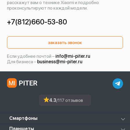
расскажут вам о технике Xiaomi и подробно
проконсультируют по каждой модели.
+7(812)660-53-80
заказать звонок
Если удобнее почтой –
info@mi-piter.ru
Для бизнеса –
business@mi-piter.ru
4.3
/117 отзывов
Смартфоны
Redmi
Планшеты