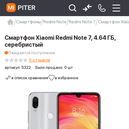
Смартфоны
Redmi Note
Redmi Note 7
Смартфон Xiaom
xiaomi
Xiaomi 13
xiaomi 13t
redmi 12c
Смартфон Xiaomi Redmi Note 7, 4.64 ГБ,
Xiaomi 9 про
xiaomi redmi 12c
серебристый
Ожидается поступление
0 отзывов
артикул:
5322
Было продано: 0 шт
в список сравнения
в избранное