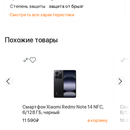
Степень защиты
защита от брызг
Смотреть все характеристики
Похожие товары
Смартфон Xiaomi Redmi Note 14 NFC,
Смар
6/128 ГБ, черный
6/12
11 590₽
в корзину
10 4