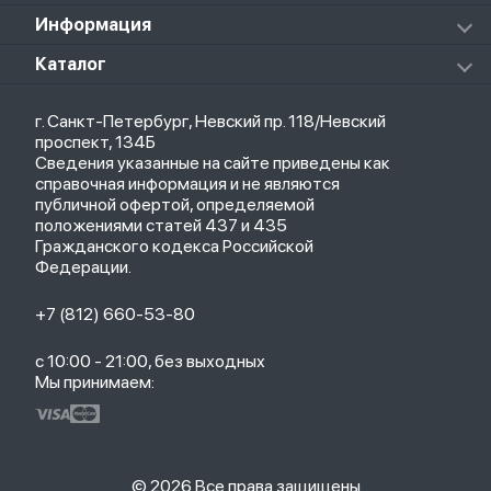
Массажеры
Redmi Buds 5 Pro
Xiaomi Redmi Pad
Аксессуары к пылесосам и швабрам
Информация
Роботы-пылесосы
Клавиатуры
Стерилизаторы
О магазине
Каталог
Чехлы
Стилусы
Кредит
Защитные стекла и пленки
Термометры
Весь каталог
Политика возврата
Ремешки
Товары для детей
г. Санкт-Петербург, Невский пр. 118/Невский
Новые поступления
Политика конфиденциальности
Рюкзаки
Саундбары
проспект, 134Б
Популярное
Оплата и доставка
Кабели
Мониторы
Сведения указанные на сайте приведены как
Акции
Партнерская программа
Зарядные устройства
ТВ-приставки
справочная информация и не являются
Гарантия
публичной офертой, определяемой
Обмен и возврат
положениями статей 437 и 435
Бонусы
Гражданского кодекса Российской
Trade-in
Федерации.
+7 (812) 660-53-80
с 10:00 - 21:00, без выходных
Мы принимаем:
© 2026 Все права защищены