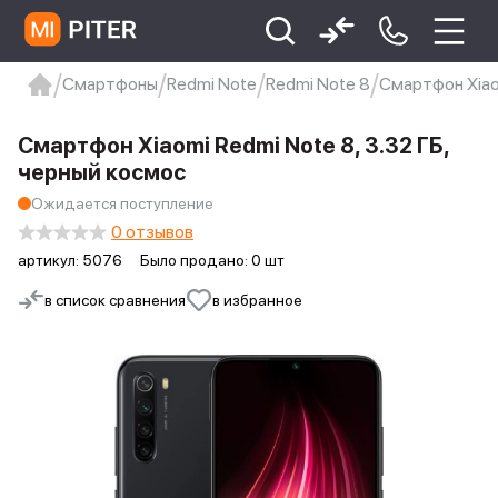
Смартфоны
Redmi Note
Redmi Note 8
Смартфон Xiaom
xiaomi
Xiaomi 13
xiaomi 13t
redmi 12c
Смартфон Xiaomi Redmi Note 8, 3.32 ГБ,
Xiaomi 9 про
xiaomi redmi 12c
черный космос
Ожидается поступление
0 отзывов
артикул:
5076
Было продано: 0 шт
в список сравнения
в избранное