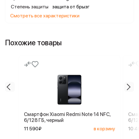
Степень защиты
защита от брызг
Смотреть все характеристики
Похожие товары
Смартфон Xiaomi Redmi Note 14 NFC,
Смар
6/128 ГБ, черный
6/12
11 590₽
в корзину
10 4