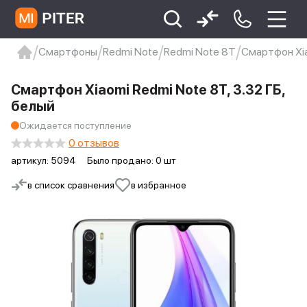
Смартфоны
Redmi Note
Redmi Note 8T
Смартфон Xia
xiaomi
Xiaomi 13
xiaomi 13t
redmi 12c
Смартфон Xiaomi Redmi Note 8T, 3.32 ГБ,
Xiaomi 9 про
xiaomi redmi 12c
белый
Ожидается поступление
0 отзывов
артикул:
5094
Было продано: 0 шт
в список сравнения
в избранное