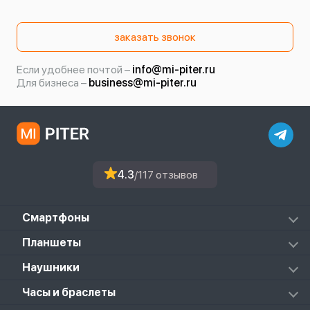
заказать звонок
Если удобнее почтой –
info@mi-piter.ru
Для бизнеса –
business@mi-piter.ru
4.3
/117 отзывов
Смартфоны
Redmi
Планшеты
Redmi Note
Mi Pad 6S Pro
Наушники
Mi
Mi Pad 7
PocoPhone
Mi FlipBuds Pro
Часы и браслеты
Mi Pad 7 Pro
Black Shark
Redmi Buds 3
Poco Pad