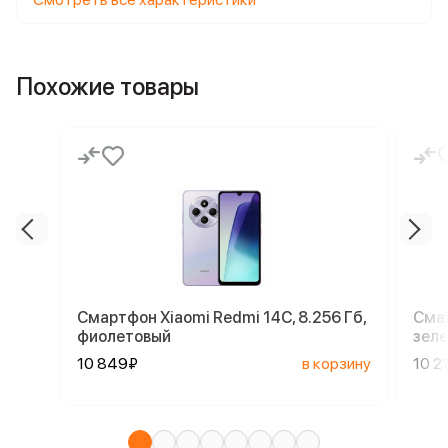
Похожие товары
Смартфон Xiaomi Redmi 14C, 8.256 Гб,
Смар
фиолетовый
зел
10 849₽
в корзину
10 2