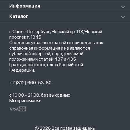
Массажеры
Redmi Buds 5 Pro
Xiaomi Redmi Pad
Аксессуары к пылесосам и швабрам
Информация
Роботы-пылесосы
Клавиатуры
Стерилизаторы
О магазине
Каталог
Чехлы
Стилусы
Кредит
Защитные стекла и пленки
Термометры
Весь каталог
Политика возврата
Ремешки
Товары для детей
г. Санкт-Петербург, Невский пр. 118/Невский
Новые поступления
Политика конфиденциальности
Рюкзаки
Саундбары
проспект, 134Б
Популярное
Оплата и доставка
Кабели
Мониторы
Сведения указанные на сайте приведены как
Акции
Партнерская программа
Зарядные устройства
ТВ-приставки
справочная информация и не являются
Гарантия
публичной офертой, определяемой
Обмен и возврат
положениями статей 437 и 435
Бонусы
Гражданского кодекса Российской
Trade-in
Федерации.
+7 (812) 660-53-80
с 10:00 - 21:00, без выходных
Мы принимаем:
© 2026 Все права защищены