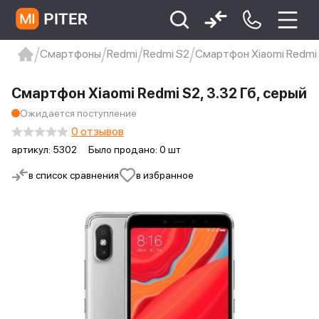
Смартфоны
Redmi
Redmi S2
Смартфон Xiaomi Redmi S
xiaomi
Xiaomi 13
xiaomi 13t
redmi 12c
Смартфон Xiaomi Redmi S2, 3.32 Гб, серый
Xiaomi 9 про
xiaomi redmi 12c
Ожидается поступление
0 отзывов
артикул:
5302
Было продано: 0 шт
в список сравнения
в избранное