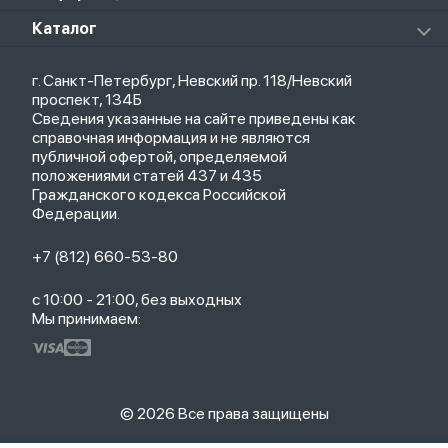
Клавиатуры
Стерилизаторы
О магазине
Каталог
Чехлы
Стилусы
Кредит
Защитные стекла и пленки
Термометры
Весь каталог
Политика возврата
Ремешки
Товары для детей
г. Санкт-Петербург, Невский пр. 118/Невский
Новые поступления
Политика конфиденциальности
Рюкзаки
Саундбары
проспект, 134Б
Популярное
Оплата и доставка
Кабели
Мониторы
Сведения указанные на сайте приведены как
Акции
Партнерская программа
Зарядные устройства
ТВ-приставки
справочная информация и не являются
Гарантия
публичной офертой, определяемой
Обмен и возврат
положениями статей 437 и 435
Бонусы
Гражданского кодекса Российской
Trade-in
Федерации.
+7 (812) 660-53-80
с 10:00 - 21:00, без выходных
Мы принимаем:
© 2026 Все права защищены