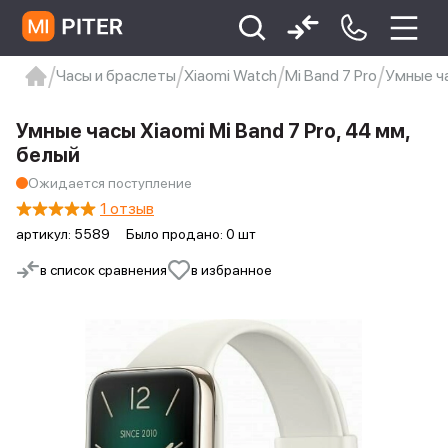
Часы и браслеты
Xiaomi Watch
Mi Band 7 Pro
Умные ча
xiaomi
Xiaomi 13
xiaomi 13t
redmi 12c
Умные часы Xiaomi Mi Band 7 Pro, 44 мм,
Xiaomi 9 про
xiaomi redmi 12c
белый
Ожидается поступление
1 отзыв
артикул:
5589
Было продано: 0 шт
в список сравнения
в избранное