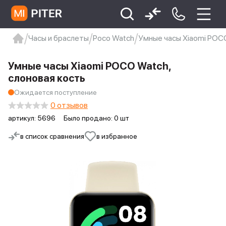
Часы и браслеты
Poco Watch
Умные часы Xiaomi POCO
xiaomi
Xiaomi 13
xiaomi 13t
redmi 12c
Умные часы Xiaomi POCO Watch,
Xiaomi 9 про
xiaomi redmi 12c
слоновая кость
Ожидается поступление
0 отзывов
артикул:
5696
Было продано: 0 шт
в список сравнения
в избранное