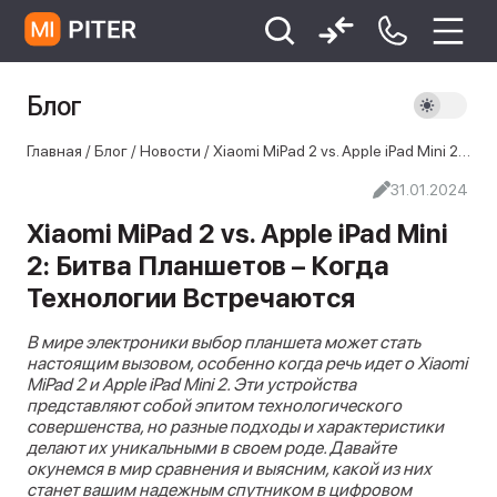
Блог
xiaomi
Xiaomi 13
xiaomi 13t
redmi 12c
Главная
/
Блог
/
Новости
/
Xiaomi MiPad 2 vs. Apple iPad Mini 2: Битва Планшетов – Когда Технологии Встречаются
Xiaomi 9 про
xiaomi redmi 12c
31.01.2024
Xiaomi MiPad 2 vs. Apple iPad Mini
2: Битва Планшетов – Когда
Технологии Встречаются
В мире электроники выбор планшета может стать
настоящим вызовом, особенно когда речь идет о Xiaomi
MiPad 2 и Apple iPad Mini 2. Эти устройства
представляют собой эпитом технологического
совершенства, но разные подходы и характеристики
делают их уникальными в своем роде. Давайте
окунемся в мир сравнения и выясним, какой из них
станет вашим надежным спутником в цифровом