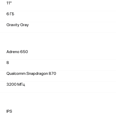
11"
6 ГБ
Gravity Gray
Adreno 650
8
Qualcomm Snapdragon 870
3200 МГц
IPS