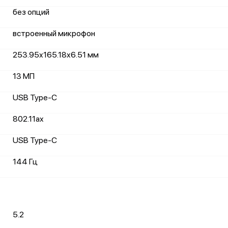
без опций
встроенный микрофон
253.95x165.18x6.51 мм
13 МП
USB Type-C
802.11ax
USB Type-C
144 Гц
5.2