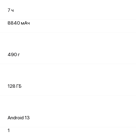
7 ч
8840 мАч
490 г
128 ГБ
Android 13
1