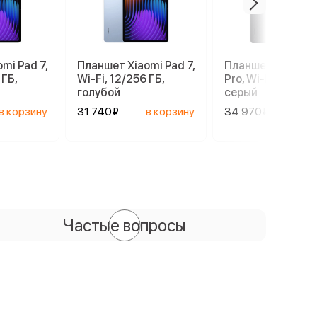
mi Pad 7,
Планшет Xiaomi Pad 7,
Планшет Xiaomi 
 ГБ,
Wi-Fi, 12/256 ГБ,
Pro, Wi-Fi, 8/256 
голубой
серый
в корзину
31 740₽
в корзину
34 970₽
в ко
Частые вопросы