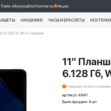
т
Trade-in
Бонусы
Блог
Контакты
Акции
АНШЕТЫ
НАУШНИКИ
ЧАСЫ И БРАСЛЕТЫ
НОУТБУК
6, 6.128 Гб, Wi-Fi, черный
Xiaomi 9 про
xiaomi redmi 12c
11" Планше
6.128 Гб, 
Ожидается поступление
артикул:
4941
Было продано: 4 шт