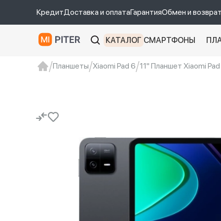
Кредит
Доставка и оплата
Гарантия
Обмен и возвра
КАТАЛОГ
СМАРТФОНЫ
ПЛ
Планшеты
Xiaomi Pad 6
11" Планшет Xiaomi Pad 
xiaomi
Xiaomi 13
xiaomi 13t
redmi 12c