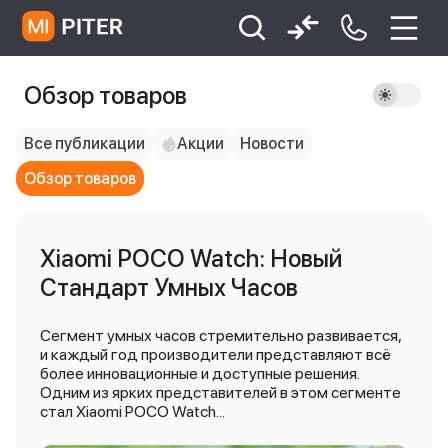
Обзор товаров
xiaomi
Xiaomi 13
xiaomi 13t
redmi 12c
Xiaomi 9 про
xiaomi redmi 12c
Все публикации
Акции
Новости
Обзор товаров
Xiaomi POCO Watch: Новый
Стандарт Умных Часов
Сегмент умных часов стремительно развивается,
и каждый год производители представляют всё
более инновационные и доступные решения.
Одним из ярких представителей в этом сегменте
стал Xiaomi POCO Watch...