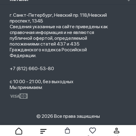
Стилусы
Кредит
Защитные стекла и пленки
Термометры
Весь каталог
Политика возврата
Ремешки
Товары для детей
г. Санкт-Петербург, Невский пр. 118/Невский
Новые поступления
Политика конфиденциальности
Рюкзаки
Саундбары
проспект, 134Б
Популярное
Оплата и доставка
Кабели
Мониторы
Сведения указанные на сайте приведены как
Акции
Партнерская программа
Зарядные устройства
ТВ-приставки
справочная информация и не являются
Гарантия
публичной офертой, определяемой
Обмен и возврат
положениями статей 437 и 435
Бонусы
Гражданского кодекса Российской
Trade-in
Федерации.
+7 (812) 660-53-80
с 10:00 - 21:00, без выходных
Мы принимаем:
© 2026 Все права защищены