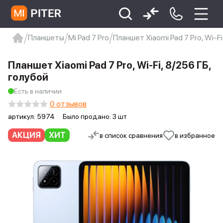
Планшеты
Mi Pad 7 Pro
Планшет Xiaomi Pad 7 Pro, Wi-Fi
xiaomi
Xiaomi 13
xiaomi 13t
redmi 12c
Планшет Xiaomi Pad 7 Pro, Wi-Fi, 8/256 ГБ,
Xiaomi 9 про
xiaomi redmi 12c
голубой
Есть в наличии
0 отзывов
артикул:
5974
Было продано: 3 шт
АКЦИЯ
ХИТ
в список сравнения
в избранное