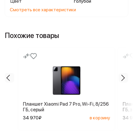
Цвет
голубой
Смотреть все характеристики
Похожие товары
Планшет Xiaomi Pad 7 Pro, Wi-Fi, 8/256
План
ГБ, серый
ГБ, 
34 970₽
в корзину
34 