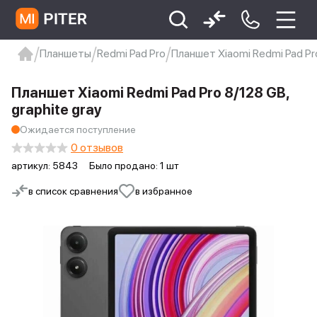
Планшеты
Redmi Pad Pro
Планшет Xiaomi Redmi Pad Pro
xiaomi
Xiaomi 13
xiaomi 13t
redmi 12c
Планшет Xiaomi Redmi Pad Pro 8/128 GB,
Xiaomi 9 про
xiaomi redmi 12c
graphite gray
Ожидается поступление
0 отзывов
артикул:
5843
Было продано: 1 шт
в список сравнения
в избранное