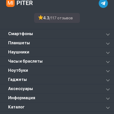
4.3
/117 отзывов
Смартфоны
Redmi
Планшеты
Redmi Note
Mi Pad 6S Pro
Наушники
Mi
Mi Pad 7
PocoPhone
Mi FlipBuds Pro
Часы и браслеты
Mi Pad 7 Pro
Black Shark
Redmi Buds 3
Poco Pad
Xiaomi Watch
Ноутбуки
Redmi Buds 3 Lite
Redmi Pad 2
Amazfit
Redmi Buds 3 Pro
Redmi Pad Pro
RedmiBook
Гаджеты
Poco Watch
Redmi Buds 4
Xiaomi Pad 5
Mi Gaming
Redmi Buds 4 Active
Xiaomi Pad 5 Pro
Колонки
Аксессуары
Notebook Pro
Redmi Buds 4 Pro
Xiaomi Pad 6
Массажеры
Redmi Buds 5 Pro
Xiaomi Redmi Pad
Аксессуары к пылесосам и швабрам
Информация
Роботы-пылесосы
Клавиатуры
Стерилизаторы
О магазине
Каталог
Чехлы
Стилусы
Кредит
Защитные стекла и пленки
Термометры