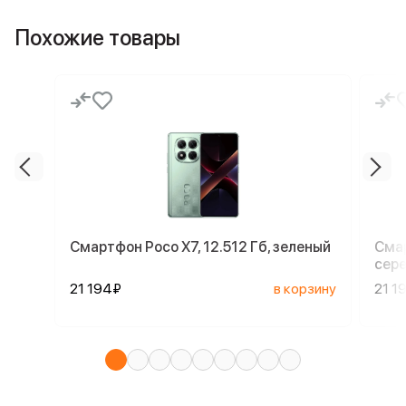
Похожие товары
Смартфон Poco X7, 12.512 Гб, зеленый
Смар
сер
21 194₽
в корзину
21 1