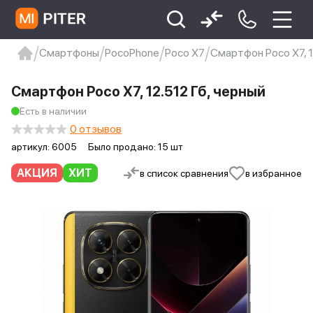
Смартфоны
PocoPhone
Poco X7
Смартфон Poco X7, 1
xiaomi
Xiaomi 13
xiaomi 13t
redmi 12c
Смартфон Poco X7, 12.512 Гб, черный
Xiaomi 9 про
xiaomi redmi 12c
Есть в наличии
0 отзывов
артикул:
6005
Было продано: 15 шт
АКЦИЯ
ХИТ
в список сравнения
в избранное