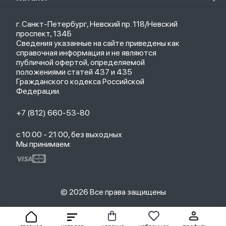
Кредит
Защитные стекла и пленки
Термометры
Весь каталог
Политика возврата
Ремешки
Товары для детей
г. Санкт-Петербург, Невский пр. 118/Невский
Новые поступления
Политика конфиденциальности
Рюкзаки
Саундбары
проспект, 134Б
Популярное
Оплата и доставка
Кабели
Мониторы
Сведения указанные на сайте приведены как
Акции
Партнерская программа
Зарядные устройства
ТВ-приставки
справочная информация и не являются
Гарантия
публичной офертой, определяемой
Обмен и возврат
положениями статей 437 и 435
Бонусы
Гражданского кодекса Российской
Trade-in
Федерации.
+7 (812) 660-53-80
с 10:00 - 21:00, без выходных
Мы принимаем:
© 2026 Все права защищены