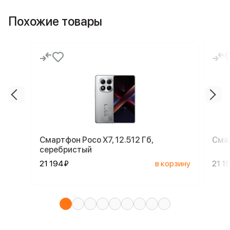
Похожие товары
Смартфон Poco X7, 12.512 Гб,
Смар
серебристый
21 194₽
в корзину
21 1