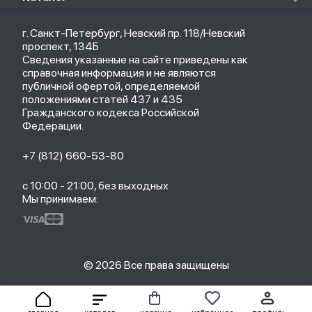
Кредит
Защитные стекла и пленки
Термометры
Весь каталог
Политика возврата
Ремешки
Товары для детей
г. Санкт-Петербург, Невский пр. 118/Невский
Новые поступления
Политика конфиденциальности
Рюкзаки
Саундбары
проспект, 134Б
Популярное
Оплата и доставка
Кабели
Мониторы
Сведения указанные на сайте приведены как
Акции
Партнерская программа
Зарядные устройства
ТВ-приставки
справочная информация и не являются
Гарантия
публичной офертой, определяемой
Обмен и возврат
положениями статей 437 и 435
Бонусы
Гражданского кодекса Российской
Trade-in
Федерации.
+7 (812) 660-53-80
с 10:00 - 21:00, без выходных
Мы принимаем:
© 2026 Все права защищены