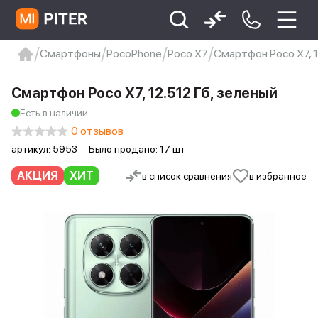
Смартфоны
PocoPhone
Poco X7
Смартфон Poco X7, 1
xiaomi
Xiaomi 13
xiaomi 13t
redmi 12c
Смартфон Poco X7, 12.512 Гб, зеленый
Xiaomi 9 про
xiaomi redmi 12c
Есть в наличии
0 отзывов
артикул:
5953
Было продано: 17 шт
АКЦИЯ
ХИТ
в список сравнения
в избранное