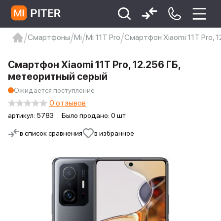
Смартфоны
Mi
Mi 11T Pro
Смартфон Xiaomi 11T Pro, 
xiaomi
Xiaomi 13
xiaomi 13t
redmi 12c
Смартфон Xiaomi 11T Pro, 12.256 ГБ,
Xiaomi 9 про
xiaomi redmi 12c
метеоритный серый
Ожидается поступление
0 отзывов
артикул:
5783
Было продано: 0 шт
в список сравнения
в избранное