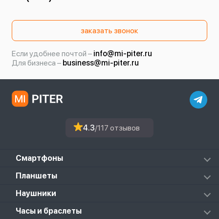
заказать звонок
Если удобнее почтой –
info@mi-piter.ru
Для бизнеса –
business@mi-piter.ru
4.3
/117 отзывов
Смартфоны
Redmi
Планшеты
Redmi Note
Mi Pad 6S Pro
Наушники
Mi
Mi Pad 7
PocoPhone
Mi FlipBuds Pro
Часы и браслеты
Mi Pad 7 Pro
Black Shark