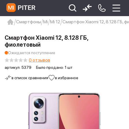
Смартфоны
Mi
Mi 12
Смартфон Xiaomi 12, 8.128 ГБ, 
xiaomi
Xiaomi 13
xiaomi 13t
redmi 12c
Смартфон Xiaomi 12, 8.128 ГБ,
Xiaomi 9 про
xiaomi redmi 12c
фиолетовый
Ожидается поступление
0 отзывов
артикул:
5379
Было продано: 1 шт
в список сравнения
в избранное