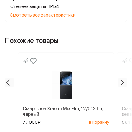
Степень защиты
IP54
Смотреть все характеристики
Похожие товары
Смартфон Xiaomi Mix Flip, 12/512 ГБ,
Смар
черный
зел
77 000₽
в корзину
56 1