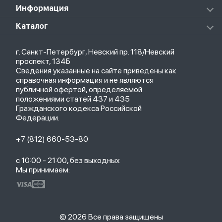
Redmi Buds 5 Pro
Xiaomi Redmi Pad
Аксессуары к пылесосам и швабрам
Информация
Роботы-пылесосы
Клавиатуры
Стерилизаторы
О магазине
Каталог
Чехлы
Стилусы
Кредит
Защитные стекла и пленки
Термометры
Весь каталог
Политика возврата
Ремешки
Товары для детей
г. Санкт-Петербург, Невский пр. 118/Невский
Новые поступления
Политика конфиденциальности
Рюкзаки
Саундбары
проспект, 134Б
Популярное
Оплата и доставка
Кабели
Мониторы
Сведения указанные на сайте приведены как
Акции
Партнерская программа
Зарядные устройства
ТВ-приставки
справочная информация и не являются
Гарантия
публичной офертой, определяемой
Обмен и возврат
положениями статей 437 и 435
Бонусы
Гражданского кодекса Российской
Trade-in
Федерации.
+7 (812) 660-53-80
с 10:00 - 21:00, без выходных
Мы принимаем:
© 2026 Все права защищены