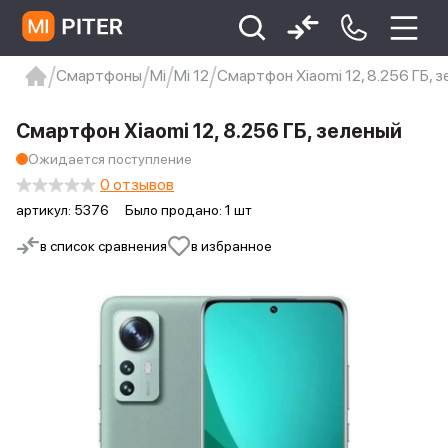
Смартфоны
Mi
Mi 12
Смартфон Xiaomi 12, 8.256 ГБ, 
xiaomi
Xiaomi 13
xiaomi 13t
redmi 12c
Смартфон Xiaomi 12, 8.256 ГБ, зеленый
Xiaomi 9 про
xiaomi redmi 12c
Ожидается поступление
0 отзывов
артикул:
5376
Было продано: 1 шт
в список сравнения
в избранное