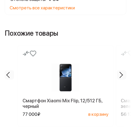
Смотреть все характеристики
Похожие товары
Смартфон Xiaomi Mix Flip, 12/512 ГБ,
Смар
черный
зел
77 000₽
в корзину
56 1