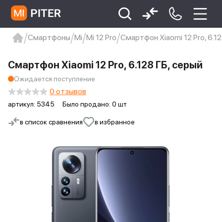
Смартфоны
Mi
Mi 12 Pro
Смартфон Xiaomi 12 Pro, 6.12
xiaomi
Xiaomi 13
xiaomi 13t
redmi 12c
Смартфон Xiaomi 12 Pro, 6.128 ГБ, серый
Xiaomi 9 про
xiaomi redmi 12c
Ожидается поступление
0 отзывов
артикул:
5345
Было продано: 0 шт
в список сравнения
в избранное