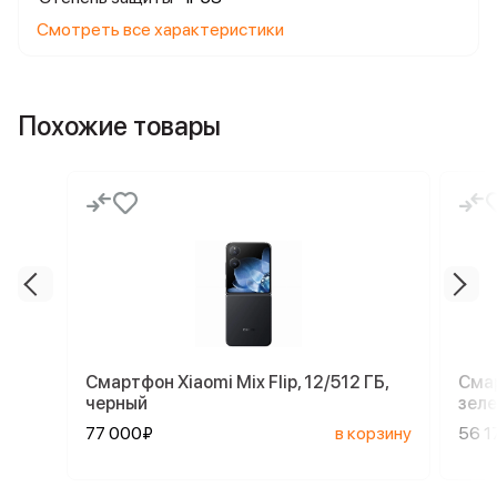
Смотреть все характеристики
Похожие товары
Смартфон Xiaomi Mix Flip, 12/512 ГБ,
Смар
черный
зел
77 000₽
в корзину
56 1