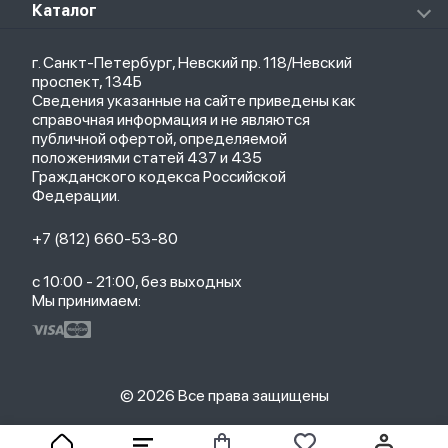
О магазине
Каталог
Чехлы
Стилусы
Кредит
Защитные стекла и пленки
Термометры
Весь каталог
Политика возврата
Ремешки
Товары для детей
г. Санкт-Петербург, Невский пр. 118/Невский
Новые поступления
Политика конфиденциальности
Рюкзаки
Саундбары
проспект, 134Б
Популярное
Оплата и доставка
Кабели
Мониторы
Сведения указанные на сайте приведены как
Акции
Партнерская программа
Зарядные устройства
ТВ-приставки
справочная информация и не являются
Гарантия
публичной офертой, определяемой
Обмен и возврат
положениями статей 437 и 435
Бонусы
Гражданского кодекса Российской
Trade-in
Федерации.
+7 (812) 660-53-80
с 10:00 - 21:00, без выходных
Мы принимаем:
© 2026 Все права защищены