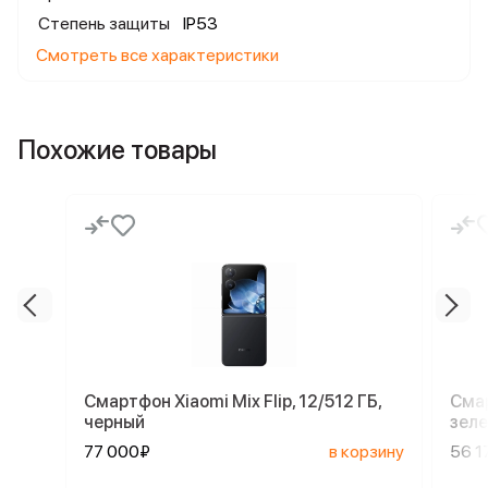
Степень защиты
IP53
Смотреть все характеристики
Похожие товары
Смартфон Xiaomi Mix Flip, 12/512 ГБ,
Смар
черный
зел
77 000₽
в корзину
56 1