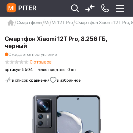
Смартфоны
Mi
Mi 12T Pro
Смартфон Xiaomi 12T Pro, 
xiaomi
Xiaomi 13
xiaomi 13t
redmi 12c
Смартфон Xiaomi 12T Pro, 8.256 ГБ,
Xiaomi 9 про
xiaomi redmi 12c
черный
Ожидается поступление
0 отзывов
артикул:
5504
Было продано: 0 шт
в список сравнения
в избранное