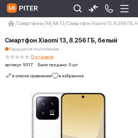
Смартфоны
Mi
Mi 13
Смартфон Xiaomi 13, 8.256 ГБ, 
xiaomi
Xiaomi 13
xiaomi 13t
redmi 12c
Смартфон Xiaomi 13, 8.256 ГБ, белый
Xiaomi 9 про
xiaomi redmi 12c
Ожидается поступление
0 отзывов
артикул:
5017
Было продано: 0 шт
в список сравнения
в избранное