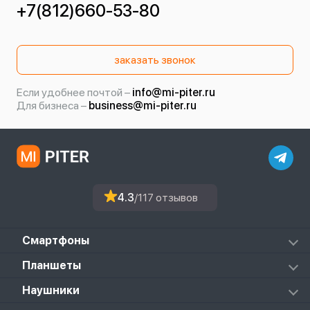
+7(812)660-53-80
заказать звонок
Если удобнее почтой –
info@mi-piter.ru
Для бизнеса –
business@mi-piter.ru
4.3
/117 отзывов
Смартфоны
Redmi
Планшеты
Redmi Note
Mi Pad 6S Pro
Наушники
Mi
Mi Pad 7
PocoPhone