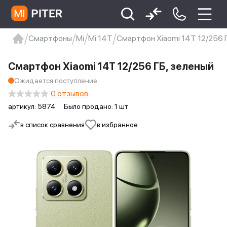
Смартфоны
Mi
Mi 14T
Смартфон Xiaomi 14T 12/256 
xiaomi
Xiaomi 13
xiaomi 13t
redmi 12c
Смартфон Xiaomi 14T 12/256 ГБ, зеленый
Xiaomi 9 про
xiaomi redmi 12c
Ожидается поступление
0 отзывов
артикул:
5874
Было продано: 1 шт
в список сравнения
в избранное