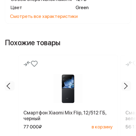
Цвет
Green
Смотреть все характеристики
Похожие товары
Смартфон Xiaomi Mix Flip, 12/512 ГБ,
Смар
черный
зел
77 000₽
в корзину
56 1