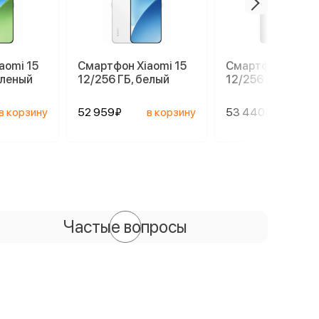
aomi 15
Смартфон Xiaomi 15
Смартфон Xiaomi
еленый
12/256 ГБ, белый
12/256 ГБ, черны
в корзину
52 959₽
в корзину
53 440₽
в ко
Частые вопросы