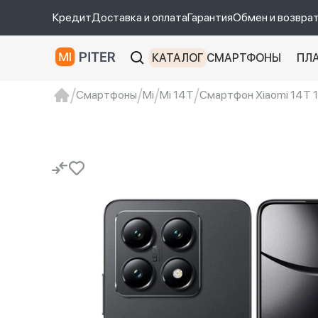
Кредит
Доставка и оплата
Гарантия
Обмен и возвра
КАТАЛОГ
СМАРТФОНЫ
ПЛ
Смартфоны
Mi
Mi 14T
Смартфон Xiaomi 14T 1
xiaomi
Xiaomi 13
xiaomi 13t
redmi 12c