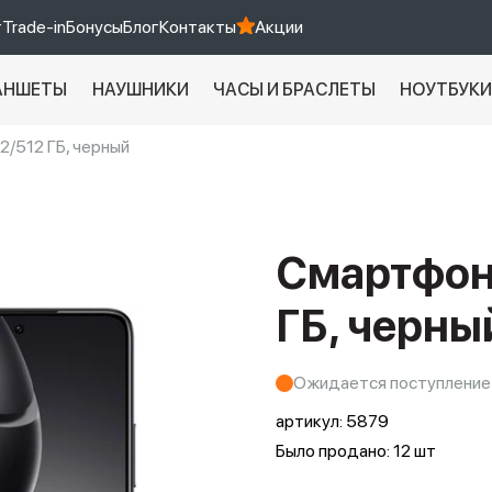
т
Trade-in
Бонусы
Блог
Контакты
Акции
АНШЕТЫ
НАУШНИКИ
ЧАСЫ И БРАСЛЕТЫ
НОУТБУК
2/512 ГБ, черный
Xiaomi 9 про
xiaomi redmi 12c
Смартфон 
ГБ, черны
Ожидается поступление
артикул:
5879
Было продано: 12 шт