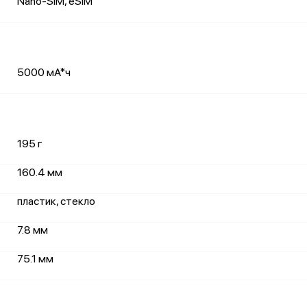
Nano-SIM, eSIM
5000 мА*ч
195 г
160.4 мм
пластик, стекло
7.8 мм
75.1 мм