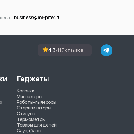
неса –
business@mi-piter.ru
4.3
/117 отзывов
ки
Гаджеты
Колонки
Массажеры
o
Роботы-пылесосы
Стерилизаторы
Стилусы
Термометры
Товары для детей
Саундбары