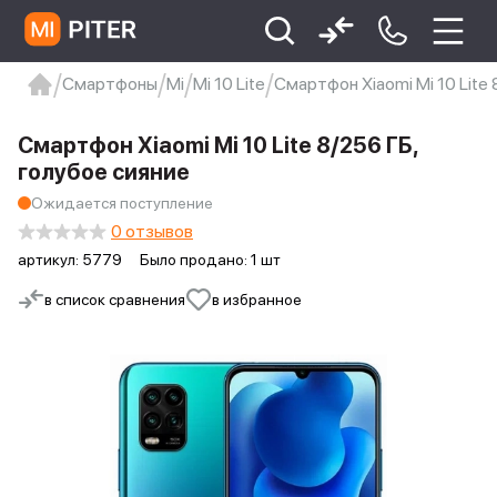
Смартфоны
Mi
Mi 10 Lite
Смартфон Xiaomi Mi 10 Lite 
xiaomi
Xiaomi 13
xiaomi 13t
redmi 12c
Смартфон Xiaomi Mi 10 Lite 8/256 ГБ,
Xiaomi 9 про
xiaomi redmi 12c
голубое сияние
Ожидается поступление
0 отзывов
артикул:
5779
Было продано: 1 шт
в список сравнения
в избранное