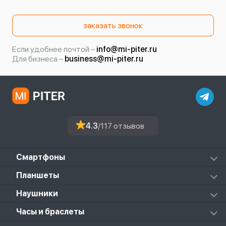
заказать звонок
Если удобнее почтой –
info@mi-piter.ru
Для бизнеса –
business@mi-piter.ru
4.3
/117 отзывов
Смартфоны
Redmi
Планшеты
Redmi Note
Mi Pad 6S Pro
Наушники
Mi
Mi Pad 7
PocoPhone
Mi FlipBuds Pro
Часы и браслеты
Mi Pad 7 Pro
Black Shark
Redmi Buds 3
Poco Pad