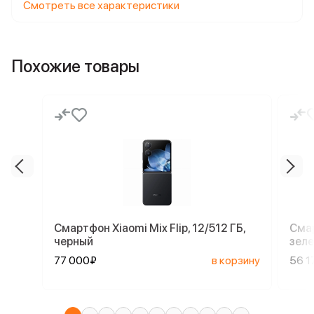
Смотреть все характеристики
Похожие товары
Смартфон Xiaomi Mix Flip, 12/512 ГБ,
Смар
черный
зел
77 000₽
в корзину
56 1