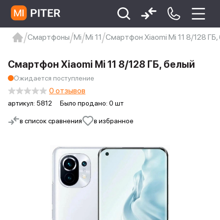
Смартфоны
Mi
Mi 11
Смартфон Xiaomi Mi 11 8/128 ГБ,
xiaomi
Xiaomi 13
xiaomi 13t
redmi 12c
Смартфон Xiaomi Mi 11 8/128 ГБ, белый
Xiaomi 9 про
xiaomi redmi 12c
Ожидается поступление
0 отзывов
артикул:
5812
Было продано: 0 шт
в список сравнения
в избранное