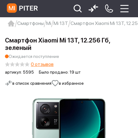
Смартфоны
Mi
Mi 13T
Смартфон Xiaomi Mi 13T, 12.25
xiaomi
Xiaomi 13
xiaomi 13t
redmi 12c
Смартфон Xiaomi Mi 13T, 12.256 Гб,
Xiaomi 9 про
xiaomi redmi 12c
зеленый
Ожидается поступление
0 отзывов
артикул:
5595
Было продано: 19 шт
в список сравнения
в избранное