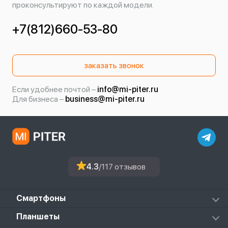
проконсультируют по каждой модели.
+7(812)660-53-80
заказать звонок
Если удобнее почтой –
info@mi-piter.ru
Для бизнеса –
business@mi-piter.ru
4.3
/117 отзывов
Смартфоны
Redmi
Планшеты
Redmi Note