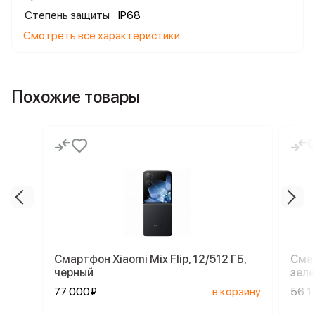
Степень защиты
IP68
Смотреть все характеристики
Похожие товары
Смартфон Xiaomi Mix Flip, 12/512 ГБ,
Смар
черный
зел
77 000₽
в корзину
56 1