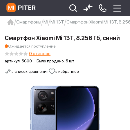
Смартфоны
Mi
Mi 13T
Смартфон Xiaomi Mi 13T, 8.256
xiaomi
Xiaomi 13
xiaomi 13t
redmi 12c
Смартфон Xiaomi Mi 13T, 8.256 Гб, синий
Xiaomi 9 про
xiaomi redmi 12c
Ожидается поступление
0 отзывов
артикул:
5600
Было продано: 5 шт
в список сравнения
в избранное