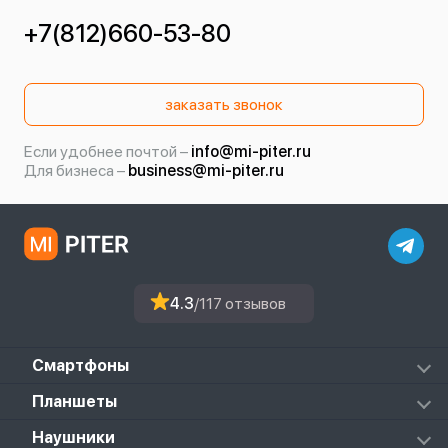
+7(812)660-53-80
заказать звонок
Если удобнее почтой –
info@mi-piter.ru
Для бизнеса –
business@mi-piter.ru
4.3
/117 отзывов
Смартфоны
Redmi
Планшеты
Redmi Note
Mi Pad 6S Pro
Наушники
Mi