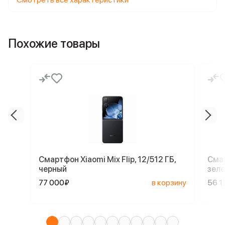
Похожие товары
Смартфон Xiaomi Mix Flip, 12/512 ГБ,
Смар
черный
зел
77 000₽
в корзину
56 1