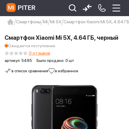
Смартфоны
Mi
Mi 5X
Смартфон Xiaomi Mi 5X, 4.64 ГБ
xiaomi
Xiaomi 13
xiaomi 13t
redmi 12c
Смартфон Xiaomi Mi 5X, 4.64 ГБ, черный
Xiaomi 9 про
xiaomi redmi 12c
Ожидается поступление
0 отзывов
артикул:
5495
Было продано: 0 шт
в список сравнения
в избранное