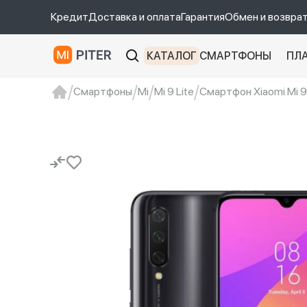
Кредит
Доставка и оплата
Гарантия
Обмен и возвра
КАТАЛОГ
СМАРТФОНЫ
ПЛ
Смартфоны
Mi
Mi 9 Lite
Смартфон Xiaomi Mi 9 L
xiaomi
Xiaomi 13
xiaomi 13t
redmi 12c