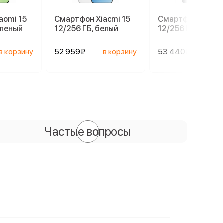
aomi 15
Смартфон Xiaomi 15
Смартфон Xiaomi
еленый
12/256 ГБ, белый
12/256 ГБ, черны
в корзину
52 959₽
в корзину
53 440₽
в ко
Частые вопросы