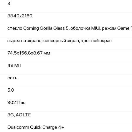
3
3840x2160
стекло Corning Gorilla Glass 5, оболочка MIUI, режим Game 
вырез на экране, сенсорный экран, цветной экран
74.5x156.8x8.67 мм
48 МП
есть
5.0
802.11ac
3G, 4G LTE
Qualcomm Quick Charge 4+