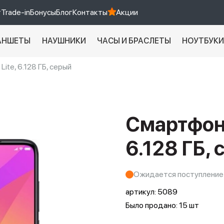
т
Trade-in
Бонусы
Блог
Контакты
Акции
АНШЕТЫ
НАУШНИКИ
ЧАСЫ И БРАСЛЕТЫ
НОУТБУК
ite, 6.128 ГБ, серый
Xiaomi 9 про
xiaomi redmi 12c
Смартфон X
6.128 ГБ,
Ожидается поступление
артикул:
5089
Было продано: 15 шт