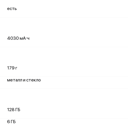
есть
4030 мА⋅ч
179 г
металл и стекло
128 ГБ
6 ГБ