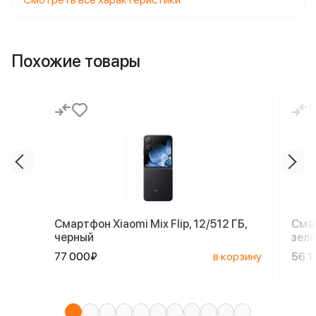
Похожие товары
Смартфон Xiaomi Mix Flip, 12/512 ГБ,
Смар
черный
зел
77 000₽
в корзину
56 1