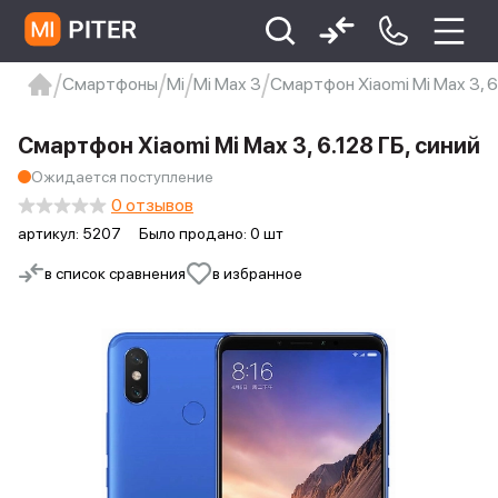
Смартфоны
Mi
Mi Max 3
Смартфон Xiaomi Mi Max 3, 6.
xiaomi
Xiaomi 13
xiaomi 13t
redmi 12c
Смартфон Xiaomi Mi Max 3, 6.128 ГБ, синий
Xiaomi 9 про
xiaomi redmi 12c
Ожидается поступление
0 отзывов
артикул:
5207
Было продано: 0 шт
в список сравнения
в избранное