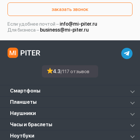
заказать звонок
Если удобнее почтой –
info@mi-piter.ru
Для бизнеса –
business@mi-piter.ru
4.3
/117 отзывов
Смартфоны
Redmi
Планшеты
Redmi Note
Mi Pad 6S Pro
Наушники
Mi
Mi Pad 7
PocoPhone
Mi FlipBuds Pro
Часы и браслеты
Mi Pad 7 Pro
Black Shark
Redmi Buds 3
Poco Pad
Xiaomi Watch
Ноутбуки
Redmi Buds 3 Lite
Redmi Pad 2