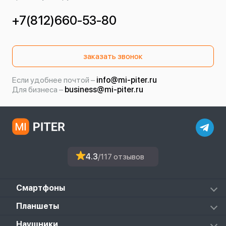
+7(812)660-53-80
заказать звонок
Если удобнее почтой –
info@mi-piter.ru
Для бизнеса –
business@mi-piter.ru
4.3
/117 отзывов
Смартфоны
Redmi
Планшеты
Redmi Note
Mi Pad 6S Pro
Наушники
Mi