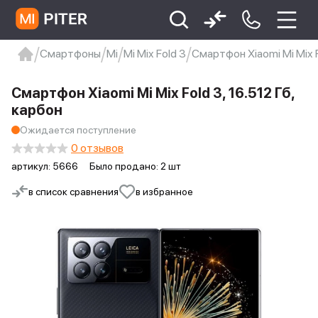
Смартфоны
Mi
Mi Mix Fold 3
Смартфон Xiaomi Mi Mix F
xiaomi
Xiaomi 13
xiaomi 13t
redmi 12c
Смартфон Xiaomi Mi Mix Fold 3, 16.512 Гб,
Xiaomi 9 про
xiaomi redmi 12c
карбон
Ожидается поступление
0 отзывов
артикул:
5666
Было продано: 2 шт
в список сравнения
в избранное