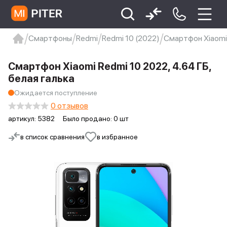
Смартфоны
Redmi
Redmi 10 (2022)
Смартфон Xiaomi 
xiaomi
Xiaomi 13
xiaomi 13t
redmi 12c
Смартфон Xiaomi Redmi 10 2022, 4.64 ГБ,
Xiaomi 9 про
xiaomi redmi 12c
белая галька
Ожидается поступление
0 отзывов
артикул:
5382
Было продано: 0 шт
в список сравнения
в избранное