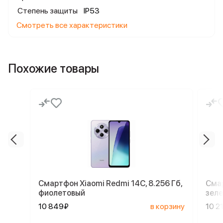
Степень защиты
IP53
Смотреть все характеристики
Похожие товары
Смартфон Xiaomi Redmi 14C, 8.256 Гб,
Смар
фиолетовый
зел
10 849₽
в корзину
10 2