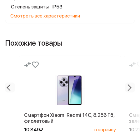
Степень защиты
IP53
Смотреть все характеристики
Похожие товары
Смартфон Xiaomi Redmi 14C, 8.256 Гб,
Смар
фиолетовый
зел
10 849₽
в корзину
10 2