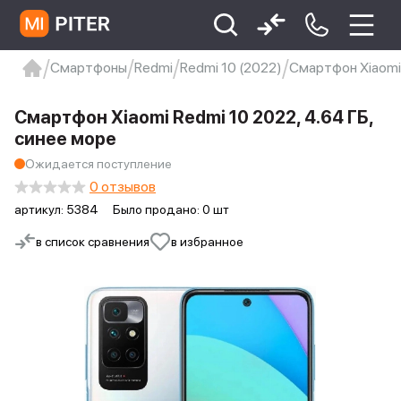
Смартфоны
Redmi
Redmi 10 (2022)
Смартфон Xiaomi 
xiaomi
Xiaomi 13
xiaomi 13t
redmi 12c
Смартфон Xiaomi Redmi 10 2022, 4.64 ГБ,
Xiaomi 9 про
xiaomi redmi 12c
синее море
Ожидается поступление
0 отзывов
артикул:
5384
Было продано: 0 шт
в список сравнения
в избранное