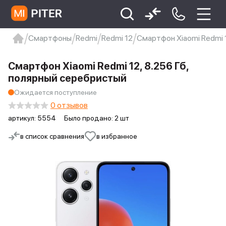
Смартфоны
Redmi
Redmi 12
Смартфон Xiaomi Redmi 
xiaomi
Xiaomi 13
xiaomi 13t
redmi 12c
Смартфон Xiaomi Redmi 12, 8.256 Гб,
Xiaomi 9 про
xiaomi redmi 12c
полярный серебристый
Ожидается поступление
0 отзывов
артикул:
5554
Было продано: 2 шт
в список сравнения
в избранное