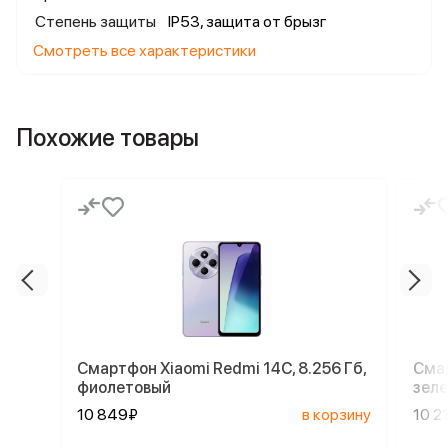
Степень защиты
IP53, защита от брызг
Смотреть все характеристики
Похожие товары
Смартфон Xiaomi Redmi 14C, 8.256 Гб,
Смар
фиолетовый
зел
10 849₽
в корзину
10 2